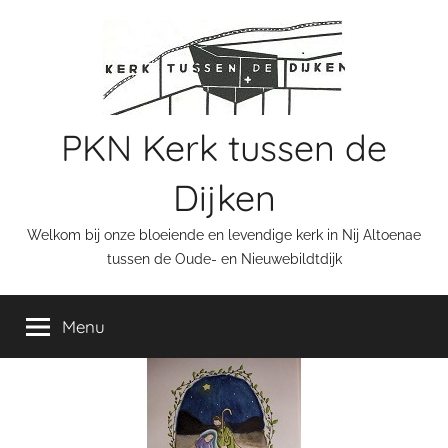
Ga
naar
de
inhoud
PKN Kerk tussen de
Dijken
Welkom bij onze bloeiende en levendige kerk in Nij Altoenae
tussen de Oude- en Nieuwebildtdijk
Menu