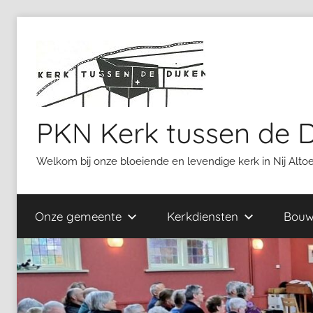
Ga
naar
de
inhoud
PKN Kerk tussen de D
Welkom bij onze bloeiende en levendige kerk in Nij Alt
Onze gemeente
Kerkdiensten
Bouw