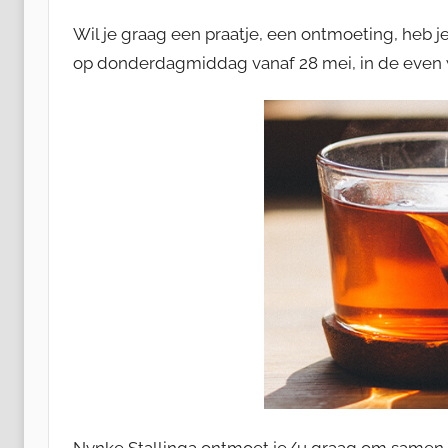
K
Wil je graag een praatje, een ontmoeting, heb j
o
op donderdagmiddag vanaf 28 mei, in de even w
r
L
a
u
t
e
n
b
a
g