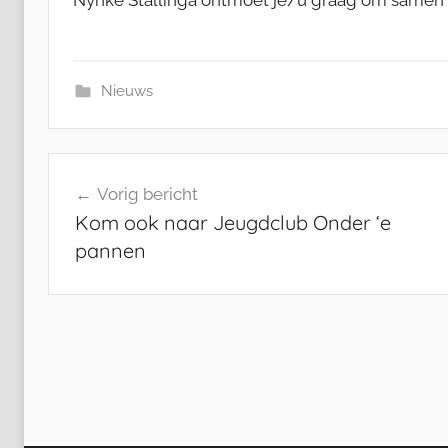
Nynke Stallinga ontmoet je/u graag om samen t
Nieuws
Bericht
Vorig bericht
navigatie
Kom ook naar Jeugdclub Onder ‘e
pannen