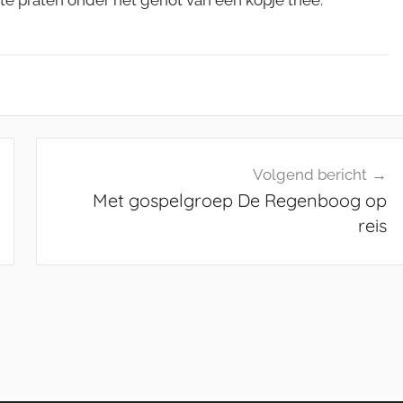
e praten onder het genot van een kopje thee.
Volgend bericht
Met gospelgroep De Regenboog op
reis