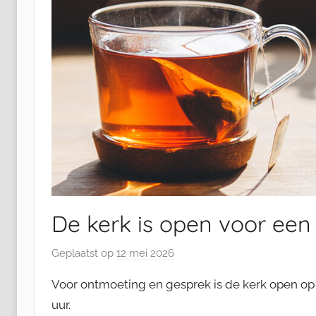
De kerk is open voor een
Geplaatst op
12 mei 2026
d
o
Voor ontmoeting en gesprek is de kerk open op
o
uur.
r