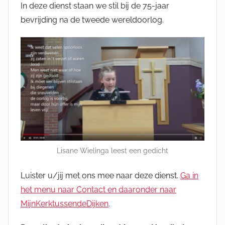
In deze dienst staan we stil bij de 75-jaar
o
bevrijding na de tweede wereldoorlog.
r
K
o
r
L
a
u
t
e
n
Lisane Wielinga leest een gedicht
b
a
Luister u/jij met ons mee naar deze dienst.
Ga in
g
het menu naar Contact en daaronder naar
MijnKerktussendeDijken
.