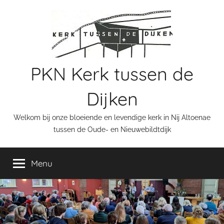
Ga
naar
de
inhoud
PKN Kerk tussen de
Dijken
Welkom bij onze bloeiende en levendige kerk in Nij Altoenae
tussen de Oude- en Nieuwebildtdijk
Menu