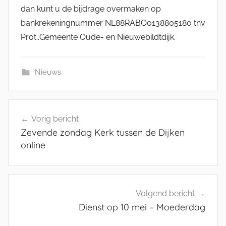
dan kunt u de bijdrage overmaken op
bankrekeningnummer NL88RABO0138805180 tnv
Prot..Gemeente Oude- en Nieuwebildtdijk.
Nieuws
b
Bericht
e
Vorig bericht
navigatie
v
Zevende zondag Kerk tussen de Dijken
r
online
i
j
d
i
Volgend bericht
n
Dienst op 10 mei – Moederdag
g