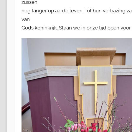
zussen
a
nog langer op aarde leven. Tot hun verbazing z
g
van
Gods koninkrijk. Staan we in onze tijd open voo