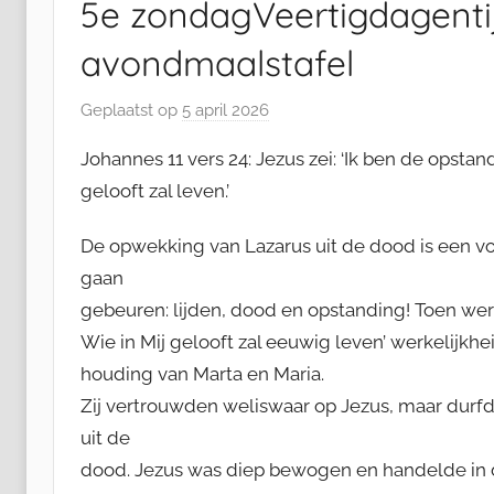
5e zondagVeertigdagentij
avondmaalstafel
Geplaatst op
5 april 2026
d
o
Johannes 11 vers 24: Jezus zei: ‘Ik ben de opstan
o
gelooft zal leven.’
r
K
De opwekking van Lazarus uit de dood is een v
o
gaan
r
gebeuren: lijden, dood en opstanding! Toen wer
L
a
Wie in Mij gelooft zal eeuwig leven’ werkelijkh
u
houding van Marta en Maria.
t
Zij vertrouwden weliswaar op Jezus, maar durf
e
uit de
n
dood. Jezus was diep bewogen en handelde in d
b