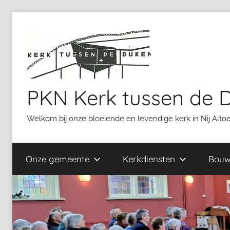
Ga
naar
de
inhoud
PKN Kerk tussen de D
Welkom bij onze bloeiende en levendige kerk in Nij Alt
Onze gemeente
Kerkdiensten
Bouw