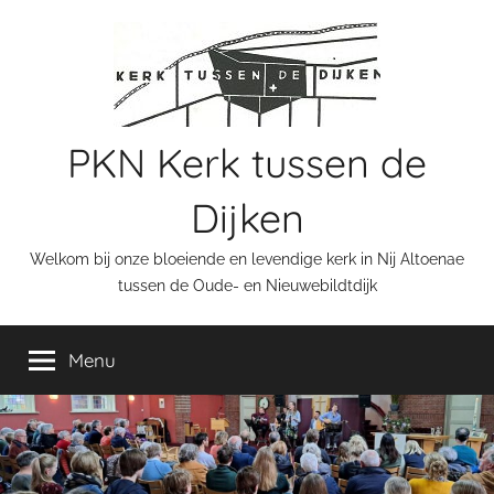
Ga
naar
de
inhoud
PKN Kerk tussen de
Dijken
Welkom bij onze bloeiende en levendige kerk in Nij Altoenae
tussen de Oude- en Nieuwebildtdijk
Menu