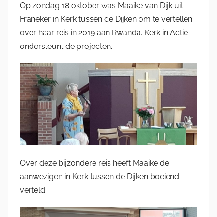
Op zondag 18 oktober was Maaike van Dijk uit
o
Franeker in Kerk tussen de Dijken om te vertellen
r
over haar reis in 2019 aan Rwanda. Kerk in Actie
K
ondersteunt de projecten.
o
r
L
a
u
t
e
n
b
a
Over deze bijzondere reis heeft Maaike de
g
aanwezigen in Kerk tussen de Dijken boeiend
verteld.